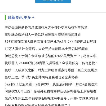
最新资讯
更多 +
美伊会谈谅解备忘录成阻碍双方争夺外交主动权军事频道
董明珠说得给别人一条活路回应市占率疑问新闻频道
576家国有院团入驻抖音直播间已成为优质文化消费现场财经频
道
10万人重组计划背后，大众开始向德国本土开刀财经频道
伊朗总统：伊朗在卡塔尔被冻结的120亿美元资产中，将有60亿
美元解冻
曼联罪人？5000万门神离谱失误送礼！全场最低分，传奇怒批：
耻辱
曼联一人成众矢之的，对方主帅明言重点打爆他！孤立无援屡次
被过
曼联上位开季6战4负主帅阿特金森继任者是弗格森
02到22！欧冠奇迹：2分钟2球，从落后到绝平，拜仁+曼联收大
礼
时隔603天再出战！曼联外租前锋格林伍德替补登场上演赫塔费
首秀
米尔纳生涯11次击败曼联&所有球员中最多，已随4支球队客胜曼
联
外国友热议欧冠抽签已经开始为曼联祈祷了！