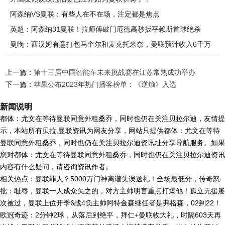
阿森纳VS曼联：有些人在不在场，注定都是焦点
英超：阿森纳31曼联！拉师傅破门厄德高秒扳平赖斯首球绝杀
曼晚：西汉姆有意打包马奎尔和麦克托米奈，曼联预计收入6千万
磅
上一篇：
第十三届中国智能车未来挑战赛在江苏常熟成功举办
下一篇：
苹果公布2023年热门播客榜单：《逆熵》入选
新闻说明
都体：尤文在等待曼联同意外租桑乔，同时也仍在关注贝拉尔迪，友情提
示，本站所有贝拉,曼联资讯为网友分享，网站只提供都体：尤文在等待
曼联同意外租桑乔，同时也仍在关注贝拉尔迪资讯址分享导航服务。如果
您对都体：尤文在等待曼联同意外租桑乔，同时也仍在关注贝拉尔迪资讯
内容有什么疑问，请咨询资讯作者。
相关热点：曼联罪人？5000万门神离谱失误送礼！全场最低分，传奇怒
批：耻辱，曼联一人成众矢之的，对方主帅明言重点打爆他！孤立无援屡
次被过，曼联上位开季6战4负主帅阿特金森继任者是弗格森，02到22！
欧冠奇迹：2分钟2球，从落后到绝平，拜仁+曼联收大礼，时隔603天再