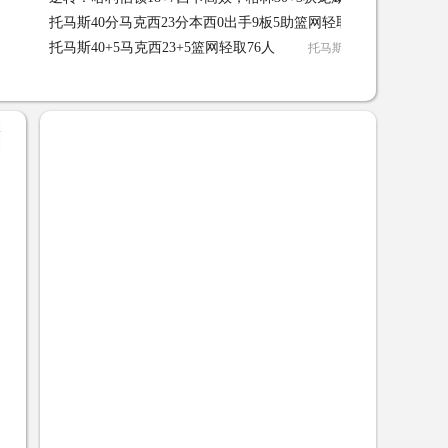
托马斯40分马克西23分本西0出手9板5助篮网轻取76人
托马斯4
收大礼 02-08
托马斯40+5马克西23+5篮网轻取76人
托马斯40+5马克西23+5篮网
+