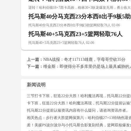
逆转！哈利伯顿18+7西卡高效，格林30+3狄龙爆发无用，勇士收大礼 
托马斯40分马克西23分本西0出手9板5
托马斯40分马克西23分本西0出手9板5助篮网轻取76人 02-06
托马斯40+5马克西23+5篮网轻取76人
托马斯40+5马克西23+5篮网轻取76人 02-06
上一篇：
NBA战报：奇才117113雄鹿，字母哥空砍35分
下一篇：
维金斯：即便得分不多库里仍是场上最具威胁的
新闻说明
三节打卡下班，狂造22分大胜！哈利魔法再现，托马斯22分
卡下班，狂造22分大胜！哈利魔法再现，托马斯22分提前认
托马斯22分提前认输资讯内容有什么疑问，请咨询资讯作者。
相关热点：步行者大胜篮网保第六：哈利伯顿27+13特纳伤退
差！美媒PS波尔波尔与小托马斯合影复刻经典，篮网双核爆发