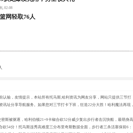
02-08
助篮网轻取76人
人
提前认输，友情提示，本站所有托马斯,哈利资讯为网友分享，网站只提供三节打
输资讯址分享导航服务。如果您对三节打卡下班，狂造22分大胜！哈利魔法再现
史密斯被驱逐，哈利伯顿21+9卡椒合砍52分威少复出步行者击沉快船，最萌身
合砍54分！托马斯连秀高难度三分布里奇斯数据全面，步行者三杀活塞保前6：