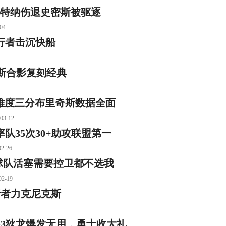
3特纳伤退史密斯被驱逐
04
步行者击沉快船
斯合影复刻经典
难度三分布里奇斯数据全面
-12
率队35次30+助攻联盟第一
-26
球队活塞需要控卫都不选我
-19
步行者力克尼克斯
0+3狄龙爆发无用，勇士收大礼