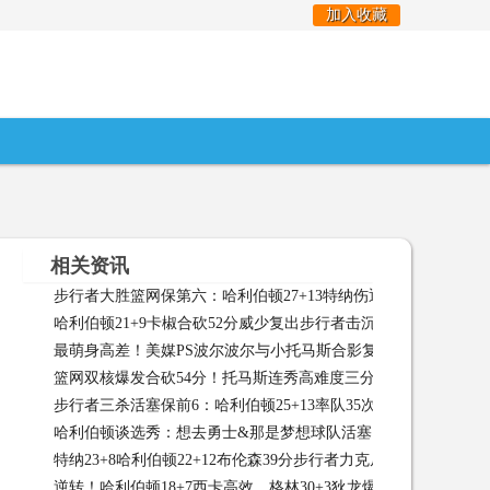
加入收藏
相关资讯
步行者大胜篮网保第六：哈利伯顿27+13特纳伤退史密斯被驱逐
哈利伯顿21+9卡椒合砍52分威少复出步行者击沉快船
哈利伯顿
最萌身高差！美媒PS波尔波尔与小托马斯合影复刻经典
最萌
篮网双核爆发合砍54分！托马斯连秀高难度三分布里奇斯数据全
步行者三杀活塞保前6：哈利伯顿25+13率队35次30+助攻联盟第
03-12
哈利伯顿谈选秀：想去勇士&那是梦想球队活塞需要控卫都不选
02-26
特纳23+8哈利伯顿22+12布伦森39分步行者力克尼克斯
特纳23
02-19
逆转！哈利伯顿18+7西卡高效，格林30+3狄龙爆发无用，勇士收