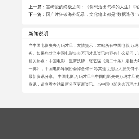
上一篇：
宫崎骏的终极之问：《你想活出怎样的人生》中
下一篇：
国产片狂破海外纪录，文化输出都是“数据造假”
新闻说明
当中国电影失去万玛才旦，友情提示，本站所有中国电影,万
务。如果您对当中国电影失去万玛才旦资讯内容有什么疑问，
相关热点：中国电影，重新洗牌，张艺谋《第二十条》定档大
一掷》，中国电影导演协会悼念何平 称其逝世是巨大损失何平导
最新资讯分享。 中国电影,万玛才旦当中国电影失去万玛才旦
资讯，请查看本站最新分享更新资讯。当中国电影失去万玛才