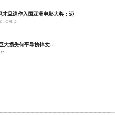
玛才旦遗作入围亚洲电影大奖；迈
 01-16
巨大损失何平导协悼文--
12