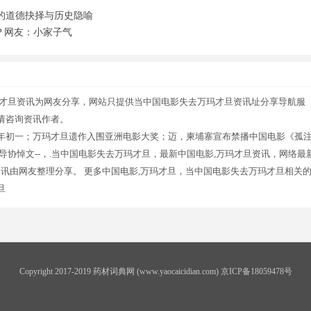
的道德抉择与历史隐喻
？网友：小家子气
玛才旦资讯为网友分享，网站只提供当中国电影失去万玛才旦资讯址分享导航服
请咨询资讯作者。
年初一；万玛才旦遗作入围亚洲电影大奖；迈，柬埔寨宣布禁播中国电影《孤
协悼文--，.当中国电影失去万玛才旦，最新中国电影,万玛才旦资讯，网络最
资讯由网友整理分享。 更多中国电影,万玛才旦，当中国电影失去万玛才旦相关
旦
Copyright 2017-2019 药材词典网 (www.yaocaicidian.com) 京ICP备18059478号