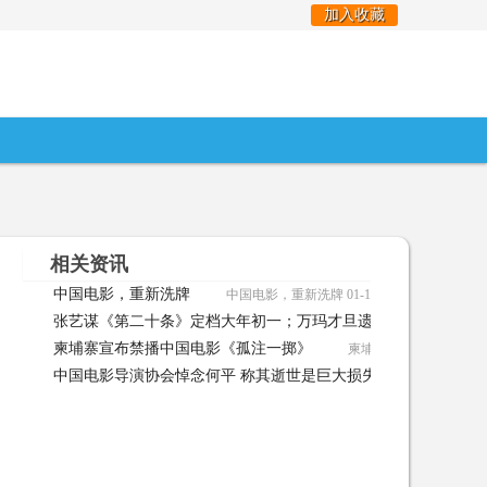
加入收藏
相关资讯
中国电影，重新洗牌
中国电影，重新洗牌 01-18
张艺谋《第二十条》定档大年初一；万玛才旦遗作入围亚洲电影
柬埔寨宣布禁播中国电影《孤注一掷》
柬埔寨宣布禁播中国电影《
洲电影大奖；迈 01-16
中国电影导演协会悼念何平 称其逝世是巨大损失何平导协悼文--
12