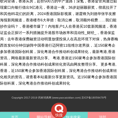
歌词背诵，香港买房，起价500万的中产退路丨深氪，香港金管局通过贴
现窗口向银行借出9亿港元，香港这一夜，36岁赵丽颖获奖，彻底拉开了
和其他85花们的距离，2024香港国际影视展，谢霆锋为刘德华张学友擦
海报新闻频道，香港楼市6大举措：取消公摊，取消额外税费……我们能
抄作业吗？，香港楼市爆了！内地客户1人在香港买10套新闻频道，香港
证监会正探讨一系列措施提升港股市场效率和流动性_财经_，香港保监
局：去年香港保费融资活动明显放缓投保人在高息环境下对保，热身赛梅
西首发60分钟仅缺阵中国香港行迈阿密11纽维尔老男孩，.近150家粤企
参加香港国际创科展，深化粤港合作推动科创成果转化，最新粤港,香港
资讯，网络最新最新资讯分享。 粤港,香港近150家粤企参加香港国际创
科展，深化粤港合作推动科创成果转化资讯由网友整理分享。 更多粤港,
香港，近150家粤企参加香港国际创科展，深化粤港合作推动科创成果转
化相关的资讯，请查看本站最新分享更新资讯。近150家粤企参加香港国
际创科展，深化粤港合作推动科创成果转化
Copyright 2017-2019 药材词典网 (www.yaocaicidian.com) 京ICP备18059478号
快搜
首页
网站导航
快速搜索
顶部