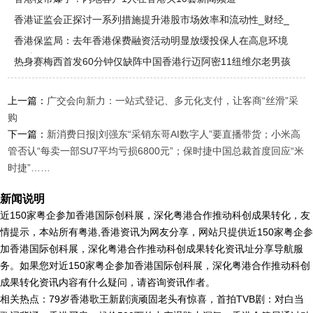
香港证监会正探讨一系列措施提升港股市场效率和流动性_财经_
香港保监局：去年香港保费融资活动明显放缓投保人在高息环境
下对保
热身赛梅西首发60分钟仅缺阵中国香港行迈阿密11纽维尔老男孩
上一篇：
广交会向新力：一站式登记、多元化支付，让客商“丝滑”采
购
下一篇：
新消费日报|刘强东“采销东哥AI数字人”要直播带货；小米高
管否认“每卖一部SU7平均亏损6800元”；保时捷中国总裁首度回应“米
时捷”……
新闻说明
近150家粤企参加香港国际创科展，深化粤港合作推动科创成果转化，友
情提示，本站所有粤港,香港资讯为网友分享，网站只提供近150家粤企参
加香港国际创科展，深化粤港合作推动科创成果转化资讯址分享导航服
务。如果您对近150家粤企参加香港国际创科展，深化粤港合作推动科创
成果转化资讯内容有什么疑问，请咨询资讯作者。
相关热点：79岁香港歌王新剧演顽固老头有惊喜，首拍TVB剧：对白当