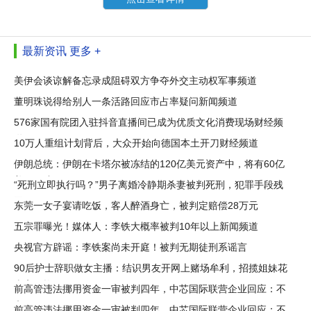
最新资讯
更多 +
美伊会谈谅解备忘录成阻碍双方争夺外交主动权军事频道
董明珠说得给别人一条活路回应市占率疑问新闻频道
576家国有院团入驻抖音直播间已成为优质文化消费现场财经频
道
10万人重组计划背后，大众开始向德国本土开刀财经频道
伊朗总统：伊朗在卡塔尔被冻结的120亿美元资产中，将有60亿
美元解冻
“死刑立即执行吗？”男子离婚冷静期杀妻被判死刑，犯罪手段残
忍
东莞一女子宴请吃饭，客人醉酒身亡，被判定赔偿28万元
五宗罪曝光！媒体人：李铁大概率被判10年以上新闻频道
央视官方辟谣：李铁案尚未开庭！被判无期徒刑系谣言
90后护士辞职做女主播：结识男友开网上赌场牟利，招揽姐妹花
当客服均
前高管违法挪用资金一审被判四年，中芯国际联营企业回应：不
和解
前高管违法挪用资金一审被判四年，中芯国际联营企业回应：不