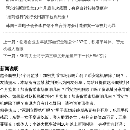
和解
阿尔维斯遭监禁13个月后首次露面，身穿白衬衫接受庭审
“招商银行”原行长田惠宇被判死缓！
韩国三星电子会长李在镕不当合并与会计造假案一审被判无罪
上一篇：
临港企业去年披露融资金额总计237亿，积塔半导体、智元
机器人抢眼
下一篇：
SK海力士将于第三季度开始量产下一代HBM芯片
新闻说明
赵长鹏被判4个月监禁！加密货币市场影响几何？币安危机解除了吗？，
友情提示，本站所有监禁,被判资讯为网友分享，网站只提供赵长鹏被判4
个月监禁！加密货币市场影响几何？币安危机解除了吗？资讯址分享导航
服务。如果您对赵长鹏被判4个月监禁！加密货币市场影响几何？币安危
机解除了吗？资讯内容有什么疑问，请咨询资讯作者。
相关热点：“死刑立即执行吗？”男子离婚冷静期杀妻被判死刑，犯罪手段
残忍，东莞一女子宴请吃饭，客人醉酒身亡，被判定赔偿28万元，五宗
罪曝光！媒体人：李铁大概率被判10年以上新闻频道，央视官方辟谣：