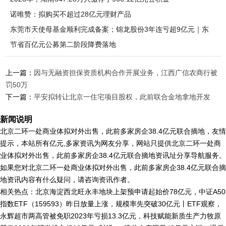
诺唯赞：拟购买不超过28亿元理财产品
东莞市天使母基金顺利完成备案；锦龙股份3年连亏超9亿元｜东
莞金融市
节省百亿元公募第二阶段降费落地
上一篇：
因与无融资担保资质机构合作开展业务，江西广信农商行被
罚50万
下一篇：
平安拟转让北京一住宅项目股权，此前联合金地拿地开发
新闻说明
北京二环一处商业体拟对外出售，此前多家房企38.4亿元联合摘地，友情
提示，本站所有亿元,多家资讯为网友分享，网站只提供北京二环一处商
业体拟对外出售，此前多家房企38.4亿元联合摘地资讯址分享导航服务。
如果您对北京二环一处商业体拟对外出售，此前多家房企38.4亿元联合摘
地资讯内容有什么疑问，请咨询资讯作者。
相关热点：北京海淀西北旺永丰地块上架预申请起始价78亿元，中证A50
指数ETF（159593）昨日放量上涨，规模率先突破30亿元丨ETF观察，
永辉超市两高管被免职2023年亏损13.3亿元，科技赋能新质生产力牧原