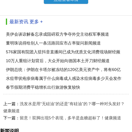
最新资讯
更多 +
美伊会谈谅解备忘录成阻碍双方争夺外交主动权军事频道
董明珠说得给别人一条活路回应市占率疑问新闻频道
576家国有院团入驻抖音直播间已成为优质文化消费现场财经频
道
10万人重组计划背后，大众开始向德国本土开刀财经频道
伊朗总统：伊朗在卡塔尔被冻结的120亿美元资产中，将有60亿
美元解冻
水痘带状疱疹病毒属于什么病毒成人感染水痘病毒多少天会发作
健康
春节假期消费平稳增长出行旅游恢复较快
上一篇：
洗发水是用“无硅油”的还是“有硅油”的？哪一种对头发好？
健康频道
下一篇：
留意！双脚出现5个表现，多半是血糖超标了！健康频道
新闻说明