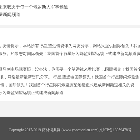
未来取决于每一个俄罗斯人军事频道
经费新闻频道
，友情提示，本站所有行星,望远镜资讯为网友分享，网站只提供国际领先！我
服务。如果您对国际领先！我国首个行星际闪烁监测望远镜正式建成新闻频道
晒马刺主场观赛照：没办法，你需要一个望远镜来看比赛，.国际领先！我国首
讯，网络最新最新资讯分享。 行星,望远镜国际领先！我国首个行星际闪烁监测
远镜，国际领先！我国首个行星际闪烁监测望远镜正式建成新闻频道相关的资
际闪烁监测望远镜正式建成新闻频道
Copyright 2017-2019 药材词典网 (www.yaocaicidian.com) 京ICP备18059478号