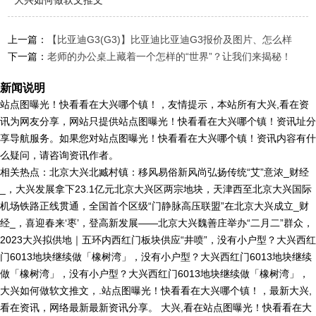
大兴如何做软文推文
上一篇：
【比亚迪G3(G3)】比亚迪比亚迪G3报价及图片、怎么样
下一篇：
老师的办公桌上藏着一个怎样的“世界”？让我们来揭秘！
新闻说明
站点图曝光！快看看在大兴哪个镇！，友情提示，本站所有大兴,看在资
讯为网友分享，网站只提供站点图曝光！快看看在大兴哪个镇！资讯址分
享导航服务。如果您对站点图曝光！快看看在大兴哪个镇！资讯内容有什
么疑问，请咨询资讯作者。
相关热点：北京大兴北臧村镇：移风易俗新风尚弘扬传统“艾”意浓_财经
_，大兴发展拿下23.1亿元北京大兴区两宗地块，天津西至北京大兴国际
机场铁路正线贯通，全国首个区级“门静脉高压联盟”在北京大兴成立_财
经_，喜迎春来‘枣’，登高新发展——北京大兴魏善庄举办“二月二”群众，
2023大兴拟供地｜五环内西红门板块供应“井喷”，没有小户型？大兴西红
门6013地块继续做「橡树湾」，没有小户型？大兴西红门6013地块继续
做「橡树湾」，没有小户型？大兴西红门6013地块继续做「橡树湾」，
大兴如何做软文推文，.站点图曝光！快看看在大兴哪个镇！，最新大兴,
看在资讯，网络最新最新资讯分享。 大兴,看在站点图曝光！快看看在大