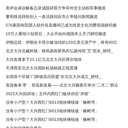
美伊会谈谅解备忘录成阻碍双方争夺外交主动权军事频道
董明珠说得给别人一条活路回应市占率疑问新闻频道
576家国有院团入驻抖音直播间已成为优质文化消费现场财经频
道
10万人重组计划背后，大众开始向德国本土开刀财经频道
伊朗总统：伊朗在卡塔尔被冻结的120亿美元资产中，将有60亿
美元解冻
北京大兴北臧村镇：移风易俗新风尚弘扬传统“艾”意浓_财经_
大兴发展拿下23.1亿元北京大兴区两宗地块
天津西至北京大兴国际机场铁路正线贯通
全国首个区级“门静脉高压联盟”在北京大兴成立_财经_
喜迎春来‘枣’，登高新发展——北京大兴魏善庄举办“二月二”群众
2023大兴拟供地｜五环内西红门板块供应“井喷”
没有小户型？大兴西红门6013地块继续做「橡树湾」
没有小户型？大兴西红门6013地块继续做「橡树湾」
没有小户型？大兴西红门6013地块继续做「橡树湾」