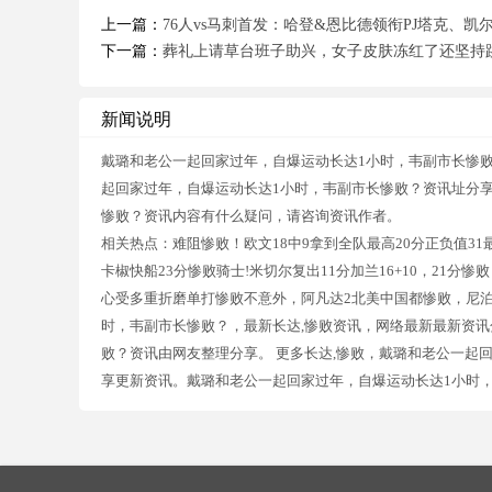
上一篇：
76人vs马刺首发：哈登&恩比德领衔PJ塔克、凯
下一篇：
葬礼上请草台班子助兴，女子皮肤冻红了还坚持跳
新闻说明
戴璐和老公一起回家过年，自爆运动长达1小时，韦副市长惨
起回家过年，自爆运动长达1小时，韦副市长惨败？资讯址分
惨败？资讯内容有什么疑问，请咨询资讯作者。
相关热点：难阻惨败！欧文18中9拿到全队最高20分正负值3
卡椒快船23分惨败骑士!米切尔复出11分加兰16+10，21
心受多重折磨单打惨败不意外，阿凡达2北美中国都惨败，尼泊
时，韦副市长惨败？，最新长达,惨败资讯，网络最新最新资讯
败？资讯由网友整理分享。 更多长达,惨败，戴璐和老公一起
享更新资讯。戴璐和老公一起回家过年，自爆运动长达1小时