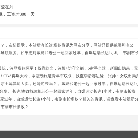
尔登在列
，工资才300一天
败？，友情提示，本站所有长达,惨败资讯为网友分享，网站只提供戴璐和老公一
享导航服务。如果您对戴璐和老公一起回家过年，自爆运动长达1小时，韦副市
1最低，篮网惨败绿军！仅靠欧文，篮板+防守全崩，5射手全迷，赵四出隐患，无
分惨败！CBA再爆大冷，争冠劲旅遭青年军双杀，跌至季后赛边缘，张帅：女双出局
尔土耳其却大卖，还能逆袭吗？，.戴璐和老公一起回家过年，自爆运动长达1
分享。 长达,惨败戴璐和老公一起回家过年，自爆运动长达1小时，韦副市长惨
回家过年，自爆运动长达1小时，韦副市长惨败？相关的资讯，请查看本站最新
，韦副市长惨败？