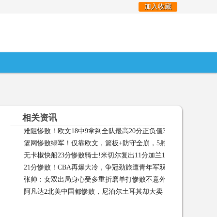
加入收藏
相关资讯
难阻惨败！欧文18中9拿到全队最高20分正负值31最低
难阻惨败
篮网惨败绿军！仅靠欧文，篮板+防守全崩，5射手全迷，赵四出
无卡椒快船23分惨败骑士!米切尔复出11分加兰16+10
无卡椒快船
出隐患 02-02
21分惨败！CBA再爆大冷，争冠劲旅遭青年军双杀，跌至季后赛
张帅：女双出局身心受多重折磨单打惨败不意外
张帅：女双出局
边缘 01-27
阿凡达2北美中国都惨败，尼泊尔土耳其却大卖，还能逆袭吗？