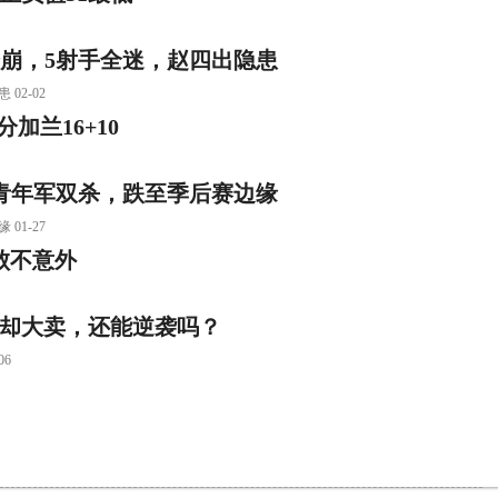
崩，5射手全迷，赵四出隐患
2-02
加兰16+10
遭青年军双杀，跌至季后赛边缘
1-27
败不意外
其却大卖，还能逆袭吗？
6