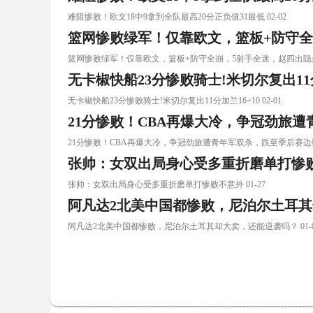
难阻惨败！欧文18中9拿到全队最高20分正负值31最低 02-02
篮网惨败绿军！仅靠欧文，篮板+防守全
篮网惨败绿军！仅靠欧文，篮板+防守全崩，5射手全迷，赵四出隐患 0
无卡椒快船23分惨败骑士!米切尔复出11分
无卡椒快船23分惨败骑士!米切尔复出11分加兰16+10 02-01
21分惨败！CBA再爆大冷，争冠劲旅
21分惨败！CBA再爆大冷，争冠劲旅遭青年军双杀，跌至季后赛边缘 0
张帅：女双出局身心受多重折磨单打惨
张帅：女双出局身心受多重折磨单打惨败不意外 01-27
阿凡达2北美中国都惨败，尼泊尔土耳
阿凡达2北美中国都惨败，尼泊尔土耳其却大卖，还能逆袭吗？ 01-0