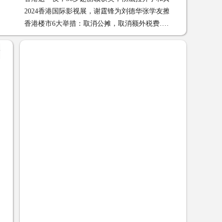
2024香港国际影视展，谢霆锋为刘德华张学友擦海报新闻频道
12
香港楼市6大举措：取消公摊，取消额外税费……我们能抄作业
吗？ 03-05
+