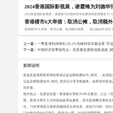
2024香港国际影视展，谢霆锋为刘德
2024香港国际影视展，谢霆锋为刘德华张学友擦海报新闻频道 03-1
香港楼市6大举措：取消公摊，取消额
香港楼市6大举措：取消公摊，取消额外税费……我们能抄作业吗？ 0
上一篇：
一季度净利润增长226.2%光峰科技车载业务“开花
下一篇：
中国经济首季报亮点：高质量发展取得新成效_财
新闻说明
富途及盈透两家券商收香港证监会限制通知书_财经_，友情提
证监会限制通知书_财经_资讯址分享导航服务。如果您对富途
讯作者。
相关热点：吴彦祖加盟！香港最火警匪片8年后重启，公认《
题，香港大牌艺人为何纷纷缺席金像奖，背后是港圈没落的无奈
化，79岁香港歌王新剧演顽固老头有惊喜，首拍TVB剧：对
口向银行借出9亿港元，香港这一夜，36岁赵丽颖获奖，彻底拉