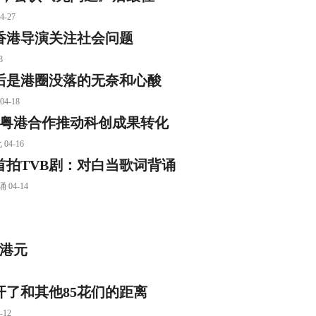
-27
香港导演关注社会问题
8
后是港圈没落的无奈和心酸
-18
化粤港合作推动科创成果转化
4-16
首拍TVB剧：对白当歌词背诵
4-14
港元
开了和其他85花们的距离
12