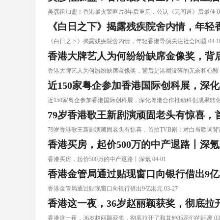
吴彦祖加盟！香港最火警匪片8年后重启，公认《无间道》后最佳 04
《白日之下》揭露残疾院舍内情，年轻
《白日之下》揭露残疾院舍内情，年轻香港导演关注社会问题 04-1
香港大牌艺人为何纷纷缺席金像奖，背
香港大牌艺人为何纷纷缺席金像奖，背后是港圈没落的无奈和心酸 04
近150家粤企参加香港国际创科展，深
近150家粤企参加香港国际创科展，深化粤港合作推动科创成果转化 0
79岁香港歌王新剧演顽固老头有惊喜，
79岁香港歌王新剧演顽固老头有惊喜，首拍TVB剧：对白当歌词背诵 0
香港买房，起价500万的中产退路丨深氪
香港买房，起价500万的中产退路丨深氪 04-01
香港金管局通过贴现窗口向银行借出9亿
香港金管局通过贴现窗口向银行借出9亿港元 03-27
香港这一夜，36岁赵丽颖获奖，彻底拉
香港这一夜，36岁赵丽颖获奖，彻底拉开了和其他85花们的距离 03-