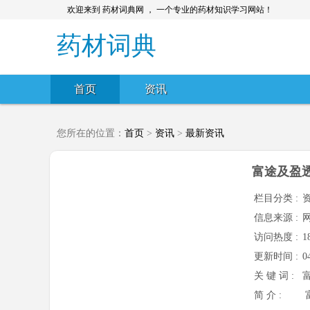
欢迎来到 药材词典网 ， 一个专业的药材知识学习网站！
药材词典
首页
资讯
您所在的位置：
首页
>
资讯
>
最新资讯
富途及盈
栏目分类 :
信息来源 :
访问热度 :
1
更新时间 :
0
关 键 词 :
简 介 :