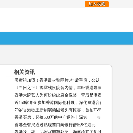
加入收藏
相关资讯
吴彦祖加盟！香港最火警匪片8年后重启，公认《无间道》后最佳
《白日之下》揭露残疾院舍内情，年轻香港导演关注社会问题
04-27
香港大牌艺人为何纷纷缺席金像奖，背后是港圈没落的无奈和心
近150家粤企参加香港国际创科展，深化粤港合作推动科创成果
04-18
79岁香港歌王新剧演顽固老头有惊喜，首拍TVB剧：对白当歌词
化 04-16
香港买房，起价500万的中产退路丨深氪
香港买房，起价500万的
背诵 04-14
香港金管局通过贴现窗口向银行借出9亿港元
香港金管局通过贴现
香港这一夜，36岁赵丽颖获奖，彻底拉开了和其他85花们的距离