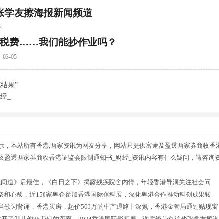
华张学友擦海报新闻频道
2
外税费……我们能抄作业吗？
3-05
结果”
经_
示，本站所有香港,两家资讯为网友分享，网站只提供富途及盈透两家券商收香
及盈透两家券商收香港证监会限制通知书_财经_资讯内容有什么疑问，请咨询
无间道》后最佳，《白日之下》揭露残疾院舍内情，年轻香港导演关注社会问
和心酸，近150家粤企参加香港国际创科展，深化粤港合作推动科创成果转
白当歌词背诵，香港买房，起价500万的中产退路丨深氪，香港金管局通过贴现窗
开了和其他85花们的距离，2024香港国际影视展，谢霆锋为刘德华张学友擦海