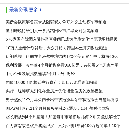
最新资讯
更多 +
美伊会谈谅解备忘录成阻碍双方争夺外交主动权军事频道
董明珠说得给别人一条活路回应市占率疑问新闻频道
576家国有院团入驻抖音直播间已成为优质文化消费现场财经频
道
10万人重组计划背后，大众开始向德国本土开刀财经频道
伊朗总统：伊朗在卡塔尔被冻结的120亿美元资产中，将有60亿
美元解冻
保利发展：今年前4个月销售金额960亿元，共拓展6个房地产项
目
中小企业发展指数连续2个月回升_财经_
面值10000！阿根廷央行宣布：即日起流通新闻频道
央行：统筹研究消化存量房产优化增量住房的政策措施
男子熬夜半个月耳朵内长出带状疱疹耳朵带状疱疹会自愈吗健康
频道
国米绝佳喜讯21个月总债务削减2亿逐步走出孔蒂时代巨坑
赵长鹏被判4个月监禁！加密货币市场影响几何？币安危机解除了
吗？
百万富翁故意破产成流浪汉，只为证明1年赚100万超简单！10个