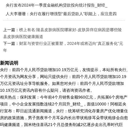
月过后..
央行发布2024年一季度金融机构贷款投向统计报告_财经_
人大李珊珊：央行在履行增强型“最后贷款人”职能上，应注意四
点
上一篇：
榜上有名:陵县皮肤病医院哪家好-皮肤异痒症病因是哪些陵
县皮肤病医院健康频道
下一篇：
财富与资管行业正被重塑，2024年或将迈向“真正服务化”元
年
新闻说明
央行：前四个月人民币贷款增加10.19万亿元，友情提示，本站所有央行,
个月资讯为网友分享，网站只提供央行：前四个月人民币贷款增加10.19
万亿元资讯址分享导航服务。如果您对央行：前四个月人民币贷款增加
10.19万亿元资讯内容有什么疑问，请咨询资讯作者。
相关热点：保利发展：今年前4个月销售金额960亿元，共拓展6个房地产
项目，中小企业发展指数连续2个月回升_财经_，面值10000！阿根廷央
行宣布：即日起流通新闻频道，央行：统筹研究消化存量房产优化增量住
房的政策措施，男子熬夜半个月耳朵内长出带状疱疹耳朵带状疱疹会自愈
吗健康频道，国米绝佳喜讯21个月总债务削减2亿逐步走出孔蒂时代巨